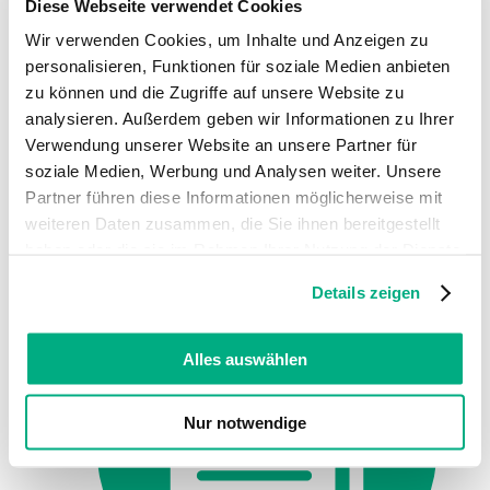
Diese Webseite verwendet Cookies
Suche
Wir verwenden Cookies, um Inhalte und Anzeigen zu
personalisieren, Funktionen für soziale Medien anbieten
Fachpersonal und Ärzteschaft
zu können und die Zugriffe auf unsere Website zu
Fachhandelsportal
analysieren. Außerdem geben wir Informationen zu Ihrer
Akademie
Verwendung unserer Website an unsere Partner für
Symposien
Seminare
soziale Medien, Werbung und Analysen weiter. Unsere
Juzo Innovation
Partner führen diese Informationen möglicherweise mit
Medical Device Regulation (MDR)
weiteren Daten zusammen, die Sie ihnen bereitgestellt
Digitale Services
Fachhandelsneuigkeiten
haben oder die sie im Rahmen Ihrer Nutzung der Dienste
gesammelt haben. Sie geben Einwilligung zu unseren
Details zeigen
Cookies, wenn Sie unsere Webseite weiterhin nutzen.
Weitere Informationen finden Sie in
unserer
Datenschutzerklärung
und
Impressum
.
Alles auswählen
Nur notwendige