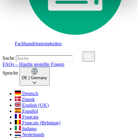
Fachhandelsneuigkeiten
Suche
FAQs – Häufig gestellte Fragen
Sprache
DE
| Germany
Deutsch
Dansk
English (UK)
Español
Français
Français (Belgique)
Italiano
Nederlands